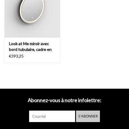
Miroirs
Accessoires de salle de bain
Look at Me miroir avec
pièce de rechange
bord tubulaire, cadre en
noir mat
€393,25
Marques
Abonnez-vous à notre infolettre:
S'ABONNER