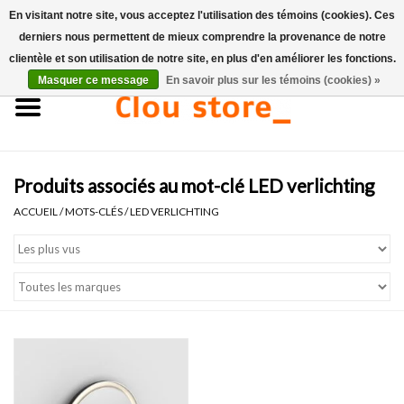
En visitant notre site, vous acceptez l'utilisation des témoins (cookies). Ces
derniers nous permettent de mieux comprendre la provenance de notre
0 Articles - €0,00
clientèle et son utilisation de notre site, en plus d'en améliorer les fonctions.
Masquer ce message
En savoir plus sur les témoins (cookies) »
Accueil
Lavabos
Produits associés au mot-clé LED verlichting
Ensembles de lave-mains
ACCUEIL
/
MOTS-CLÉS
/
LED VERLICHTING
Lave-mains
Toilettes
Robinets & vidanges
Meubles