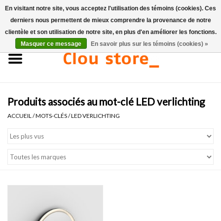
En visitant notre site, vous acceptez l'utilisation des témoins (cookies). Ces
derniers nous permettent de mieux comprendre la provenance de notre
0 Articles - €0,00
clientèle et son utilisation de notre site, en plus d'en améliorer les fonctions.
Masquer ce message
En savoir plus sur les témoins (cookies) »
Accueil
Lavabos
Produits associés au mot-clé LED verlichting
Ensembles de lave-mains
ACCUEIL
/
MOTS-CLÉS
/
LED VERLICHTING
Lave-mains
Toilettes
Robinets & vidanges
Meubles