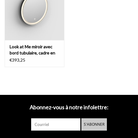
Miroirs
Accessoires de salle de bain
Look at Me miroir avec
pièce de rechange
bord tubulaire, cadre en
noir mat
€393,25
Marques
Abonnez-vous à notre infolettre:
S'ABONNER