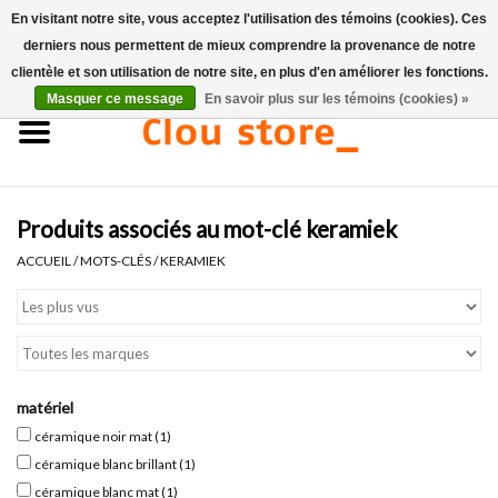
En visitant notre site, vous acceptez l'utilisation des témoins (cookies). Ces
derniers nous permettent de mieux comprendre la provenance de notre
0 Articles - €0,00
clientèle et son utilisation de notre site, en plus d'en améliorer les fonctions.
Masquer ce message
En savoir plus sur les témoins (cookies) »
Accueil
Lavabos
Produits associés au mot-clé keramiek
Ensembles de lave-mains
ACCUEIL
/
MOTS-CLÉS
/
KERAMIEK
Lave-mains
Toilettes
matériel
Robinets & vidanges
céramique noir mat
(1)
céramique blanc brillant
(1)
Meubles
céramique blanc mat
(1)