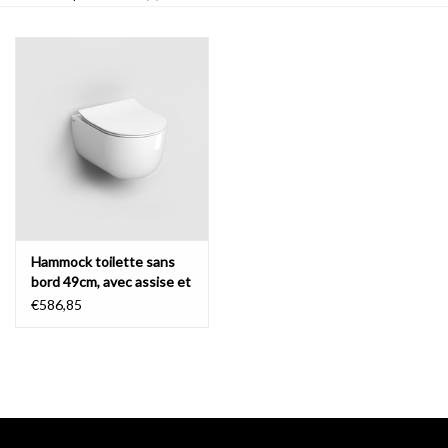
Miroirs
Accessoires de salle de bain
pièce de rechange
Marques
Hammock toilette sans
bord 49cm, avec assise et
abattant fin
€586,85