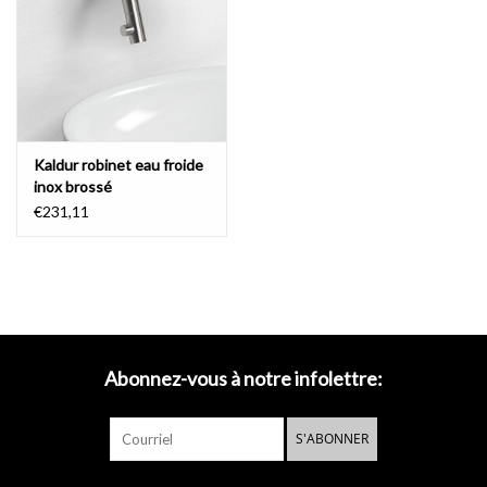
Miroirs
Accessoires de salle de bain
Kaldur robinet eau froide
pièce de rechange
inox brossé
€231,11
Marques
Abonnez-vous à notre infolettre:
S'ABONNER