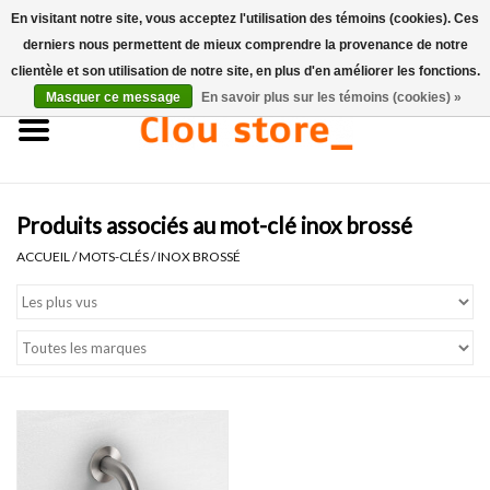
En visitant notre site, vous acceptez l'utilisation des témoins (cookies). Ces
derniers nous permettent de mieux comprendre la provenance de notre
0 Articles - €0,00
clientèle et son utilisation de notre site, en plus d'en améliorer les fonctions.
Masquer ce message
En savoir plus sur les témoins (cookies) »
Accueil
Lavabos
Produits associés au mot-clé inox brossé
Ensembles de lave-mains
ACCUEIL
/
MOTS-CLÉS
/
INOX BROSSÉ
Lave-mains
Toilettes
Robinets & vidanges
Meubles