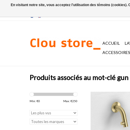
En visitant notre site, vous acceptez l'utilisation des témoins (cookies)
ACCUEIL
L
ACCESSOIRES 
Produits associés au mot-clé gun
Kaldur robinet eau fro
courte ou long, à sus
Min: €
0
Max: €
250
bronze ou canon de fu
PVD, avec film de prot
traces de doigts, l.2 x p
cm.