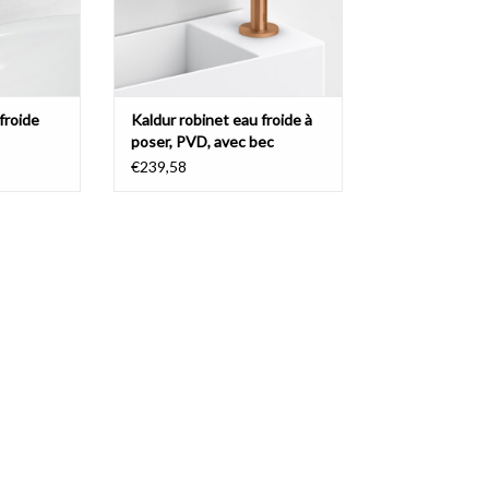
NIER
froide
Kaldur robinet eau froide à
poser, PVD, avec bec
courte, droite
€239,58