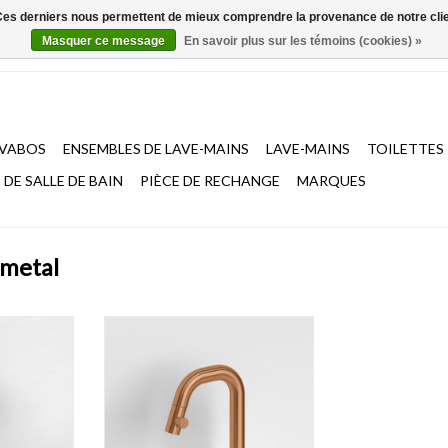
. Ces derniers nous permettent de mieux comprendre la provenance de notre clientè
Masquer ce message
En savoir plus sur les témoins (cookies) »
AVABOS
ENSEMBLES DE LAVE-MAINS
LAVE-MAINS
TOILETTES
DE SALLE DE BAIN
PIÈCE DE RECHANGE
MARQUES
 metal
ide avec bec
Kaldur robinet eau froide à poser
pendre, or,
avec bec courte, droite, or, bronze
sil brossé
ou canon de fusil brossé PVD, avec
ection anti-
film de protection anti-traces de
.7,4 x t.6,8
doigts, l.2 x p.10,6 x t.15,9 cm.
AJOUTER AU PANIER