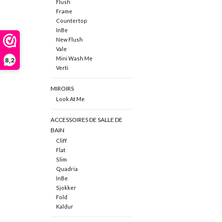
Flush
Frame
Countertop
InBe
New Flush
Vale
Mini Wash Me
8,2
Verti
MIROIRS
Look At Me
ACCESSOIRES DE SALLE DE
BAIN
Cliff
Flat
Slim
Quadria
InBe
Sjokker
Fold
Kaldur