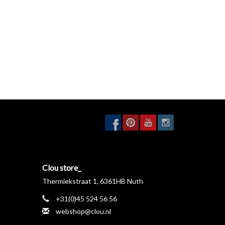
Clou store_
Thermiekstraat 1, 6361HB Nuth
+31(0)45 524 56 56
webshop@clou.nl