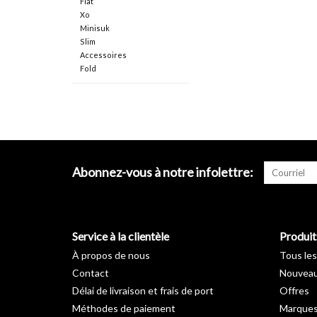
Flat
Xo
Minisuk
Slim
Accessoires
Fold
Abonnez-vous à notre infolettre:
Service à la clientèle
Produit
À propos de nous
Tous les
Contact
Nouveau
Délai de livraison et frais de port
Offres
Méthodes de paiement
Marque