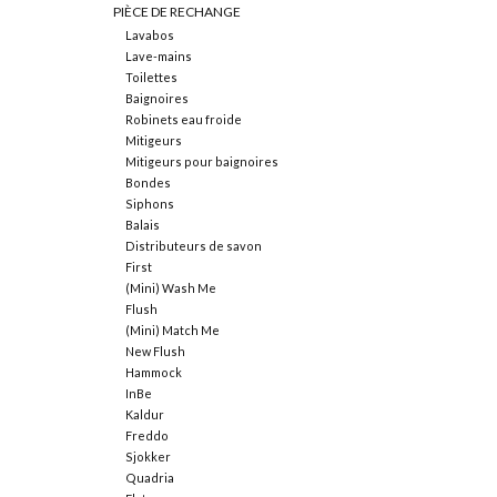
PIÈCE DE RECHANGE
Lavabos
Lave-mains
Toilettes
Baignoires
Robinets eau froide
Mitigeurs
Mitigeurs pour baignoires
Bondes
Siphons
Balais
Distributeurs de savon
First
(Mini) Wash Me
Flush
(Mini) Match Me
New Flush
Hammock
InBe
Kaldur
Freddo
Sjokker
Quadria