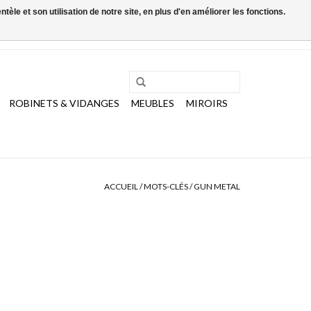
le et son utilisation de notre site, en plus d'en améliorer les fonctions.
0 Articles - €0,00
Mon compte / S'inscrire
ROBINETS & VIDANGES
MEUBLES
MIROIRS
ACCUEIL
/
MOTS-CLÉS
/
GUN METAL