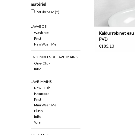
AJOUTER AU PA
matériel
PVD brossé
(2)
LAVABOS
Kaldur robinet eau 
Wash Me
First
PVD
New Wash Me
€185,13
ENSEMBLES DE LAVE-MAINS
One-Click
InBe
LAVE-MAINS
New Flush
Hammock
First
Mini Wash Me
Flush
InBe
Vale
TOILETTES