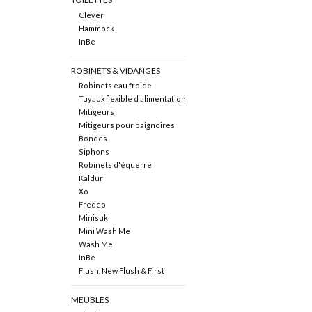
Clever
Hammock
InBe
ROBINETS & VIDANGES
Robinets eau froide
Tuyaux flexible d‘alimentation
Mitigeurs
Mitigeurs pour baignoires
Bondes
Siphons
Robinets d'équerre
Kaldur
Xo
Freddo
Minisuk
Mini Wash Me
Wash Me
InBe
Flush, New Flush & First
MEUBLES