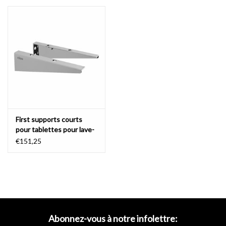
Miroirs
Accessoires de salle de bain
pièce de rechange
Marques
First supports courts
pour tablettes pour lave-
mains First
€151,25
Abonnez-vous à notre infolettre: