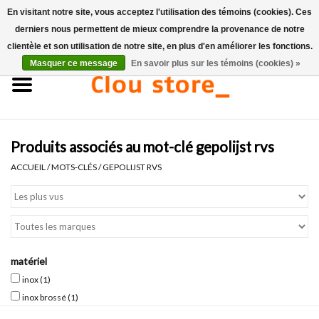
En visitant notre site, vous acceptez l'utilisation des témoins (cookies). Ces
derniers nous permettent de mieux comprendre la provenance de notre
0 Articles - €0,00
clientèle et son utilisation de notre site, en plus d'en améliorer les fonctions.
Masquer ce message
En savoir plus sur les témoins (cookies) »
Accueil
Lavabos
Produits associés au mot-clé gepolijst rvs
Ensembles de lave-mains
ACCUEIL
/
MOTS-CLÉS
/
GEPOLIJST RVS
Lave-mains
Toilettes
matériel
Robinets & vidanges
inox
(1)
inox brossé
(1)
Meubles