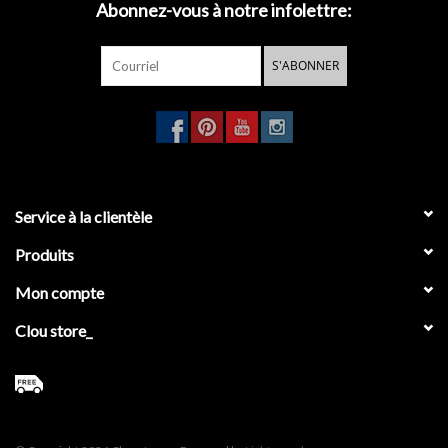
Abonnez-vous à notre infolettre:
Miroirs
S'ABONNER
Accessoires de salle de bain
pièce de rechange
Marques
Service à la clientèle
Produits
Mon compte
Clou store_