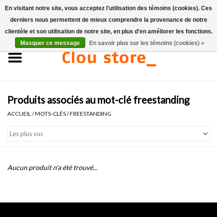
En visitant notre site, vous acceptez l'utilisation des témoins (cookies). Ces
derniers nous permettent de mieux comprendre la provenance de notre
0 Articles - €0,00
clientèle et son utilisation de notre site, en plus d'en améliorer les fonctions.
Masquer ce message
En savoir plus sur les témoins (cookies) »
Accueil
Lavabos
Produits associés au mot-clé freestanding
Ensembles de lave-mains
ACCUEIL
/
MOTS-CLÉS
/
FREESTANDING
Lave-mains
Toilettes
Aucun produit n'a été trouvé...
Robinets & vidanges
Meubles