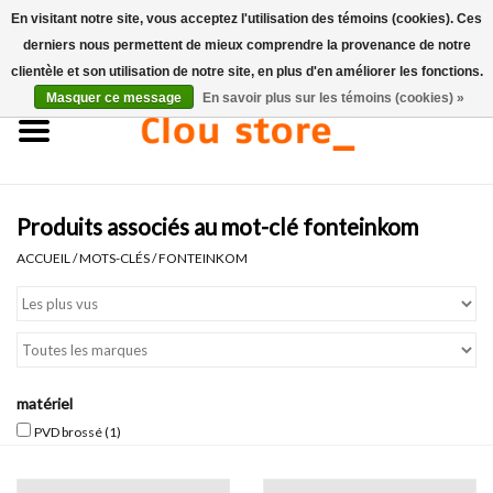
En visitant notre site, vous acceptez l'utilisation des témoins (cookies). Ces
derniers nous permettent de mieux comprendre la provenance de notre
0 Articles - €0,00
clientèle et son utilisation de notre site, en plus d'en améliorer les fonctions.
Masquer ce message
En savoir plus sur les témoins (cookies) »
Accueil
Lavabos
Produits associés au mot-clé fonteinkom
Ensembles de lave-mains
ACCUEIL
/
MOTS-CLÉS
/
FONTEINKOM
Lave-mains
Toilettes
matériel
Robinets & vidanges
PVD brossé
(1)
Meubles