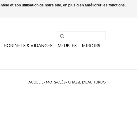
le et son utilisation de notre site, en plus d'en améliorer les fonctions.
0 Articles - €0,00
Mon compte / S'inscrire
ROBINETS & VIDANGES
MEUBLES
MIROIRS
ACCUEIL
/
MOTS-CLÉS
/
CHASSE D‘EAU TURBO