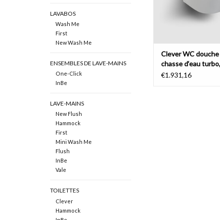
AJOUTER AU PA
LAVABOS
Wash Me
First
New Wash Me
Clever WC douche
chasse d‘eau turbo
ENSEMBLES DE LAVE-MAINS
céramique blanc bri
One-Click
€1.931,16
InBe
LAVE-MAINS
New Flush
Hammock
First
Mini Wash Me
Flush
InBe
Vale
TOILETTES
Clever
Hammock
InBe