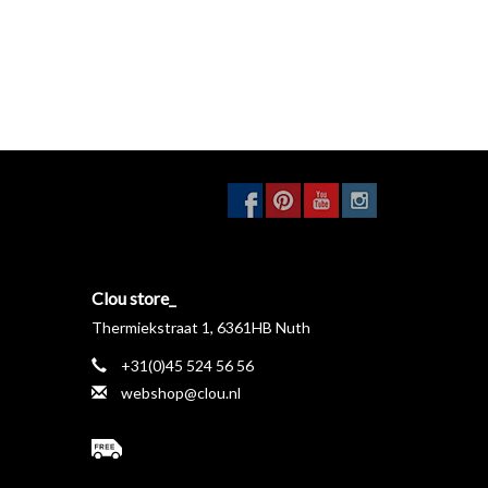
Clou store_
Thermiekstraat 1, 6361HB Nuth
+31(0)45 524 56 56
webshop@clou.nl