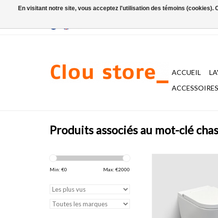
En visitant notre site, vous acceptez l'utilisation des témoins (cookies)
ACCUEIL
L
ACCESSOIRES 
Produits associés au mot-clé cha
WC douche Clever av
d‘eau turbo, céramique,
Min: €
0
Max: €
2000
et abattant avec co
système fermeture d
montage quick release
urée. Set de montag