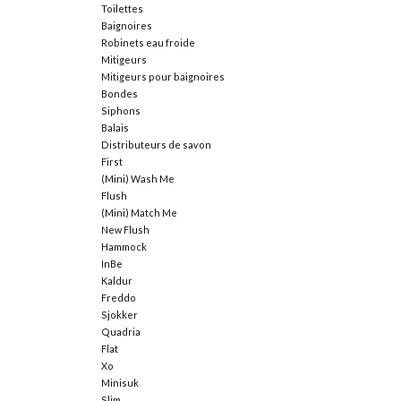
Toilettes
Baignoires
Robinets eau froide
Mitigeurs
Mitigeurs pour baignoires
Bondes
Siphons
Balais
Distributeurs de savon
First
(Mini) Wash Me
Flush
(Mini) Match Me
New Flush
Hammock
InBe
Kaldur
Freddo
Sjokker
Quadria
Flat
Xo
Minisuk
Slim