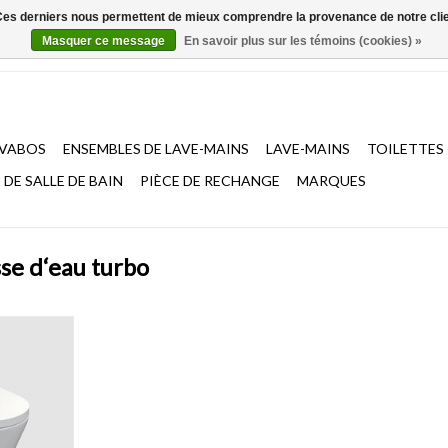
. Ces derniers nous permettent de mieux comprendre la provenance de notre clientè
Masquer ce message
En savoir plus sur les témoins (cookies) »
AVABOS
ENSEMBLES DE LAVE-MAINS
LAVE-MAINS
TOILETTES
DE SALLE DE BAIN
PIÈCE DE RECHANGE
MARQUES
sse d‘eau turbo
ec chasse
 avec assise
uvercle,
ouceur et
, plastique
e inclus.