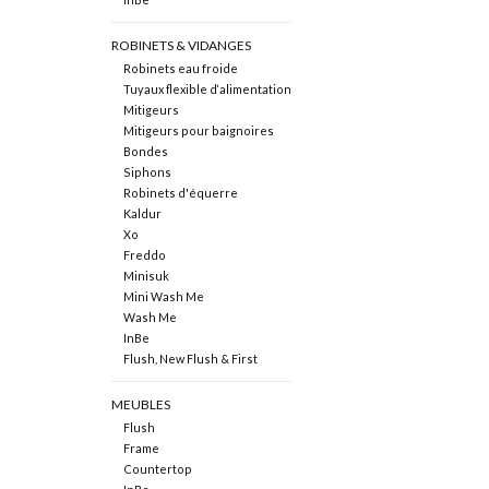
ROBINETS & VIDANGES
Robinets eau froide
Tuyaux flexible d‘alimentation
Mitigeurs
Mitigeurs pour baignoires
Bondes
Siphons
Robinets d'équerre
Kaldur
Xo
Freddo
Minisuk
Mini Wash Me
Wash Me
InBe
Flush, New Flush & First
MEUBLES
Flush
Frame
Countertop