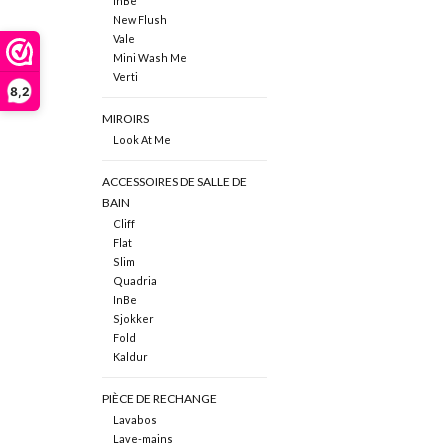
InBe
New Flush
Vale
Mini Wash Me
Verti
8,2
MIROIRS
Look At Me
ACCESSOIRES DE SALLE DE
BAIN
Cliff
Flat
Slim
Quadria
InBe
Sjokker
Fold
Kaldur
PIÈCE DE RECHANGE
Lavabos
Lave-mains