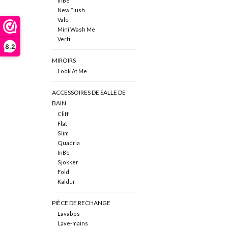
InBe
New Flush
Vale
Mini Wash Me
Verti
8,2
MIROIRS
Look At Me
ACCESSOIRES DE SALLE DE
BAIN
Cliff
Flat
Slim
Quadria
InBe
Sjokker
Fold
Kaldur
PIÈCE DE RECHANGE
Lavabos
Lave-mains