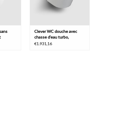
NIER
AJOUTER AU PANIER
 sans
Clever WC douche avec
t
chasse d‘eau turbo,
céramique blanc brillant
€1.931,16