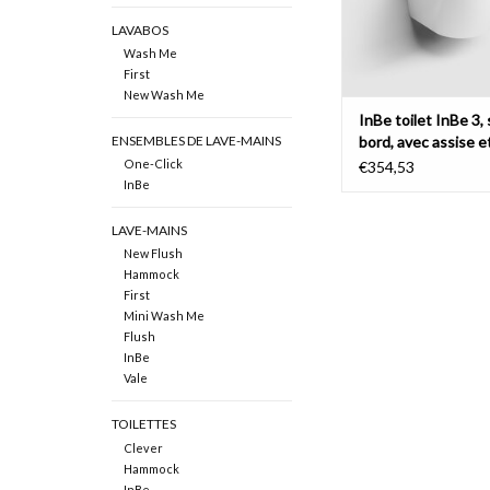
AJOUTER AU PA
LAVABOS
Wash Me
First
New Wash Me
InBe toilet InBe 3,
bord, avec assise e
ENSEMBLES DE LAVE-MAINS
abattant
One-Click
€354,53
InBe
LAVE-MAINS
New Flush
Hammock
First
Mini Wash Me
Flush
InBe
Vale
TOILETTES
Clever
Hammock
InBe