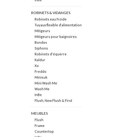
ROBINETS & VIDANGES
Robinets eau froide
Tuyaux flexible d‘alimentation
Mitigeurs
Mitigeurs pour baignoires
Bondes
Siphons
Robinets d'équerre
Kaldur
Xo
Freddo
Minisuk
Mini Wash Me
Wash Me
InBe
Flush, New Flush & First
MEUBLES
Flush
Frame
Countertop