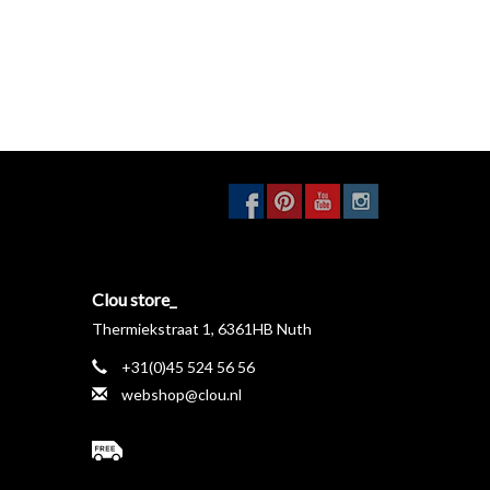
Clou store_
Thermiekstraat 1, 6361HB Nuth
+31(0)45 524 56 56
webshop@clou.nl