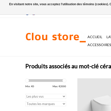
En visitant notre site, vous acceptez l'utilisation des témoins (cookies)
ACCUEIL
L
ACCESSOIRES 
Produits associés au mot-clé céra
InBe toilette sans 
suspendre, avec assise
Min: €
0
Max: €
2000
système fermeture d
montage quick release
blanc brillant. Set d
inclus.