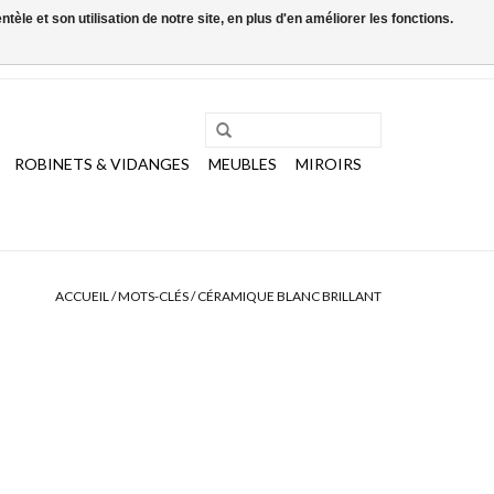
le et son utilisation de notre site, en plus d'en améliorer les fonctions.
0 Articles - €0,00
Mon compte / S'inscrire
ROBINETS & VIDANGES
MEUBLES
MIROIRS
ACCUEIL
/
MOTS-CLÉS
/
CÉRAMIQUE BLANC BRILLANT