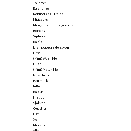
Toilettes
Baignoires
Robinets eau froide
Mitigeurs
Mitigeurs pour baignoires
Bondes
Siphons
Balais
Distributeurs de savon
First
(Mini) Wash Me
Flush
(Mini) Match Me
New Flush
Hammock
InBe
Kaldur
Freddo
Sjokker
Quadria
Flat
Xo
Minisuk
Slim