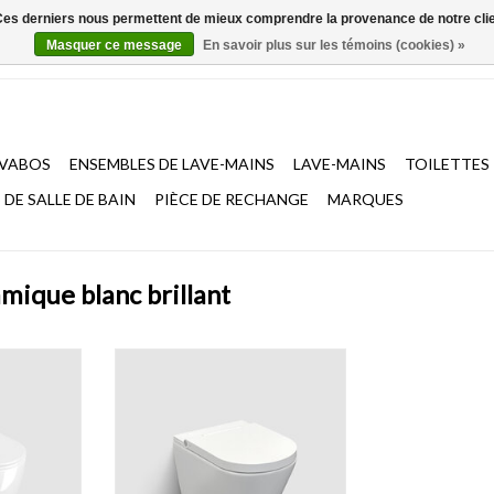
. Ces derniers nous permettent de mieux comprendre la provenance de notre clientè
Masquer ce message
En savoir plus sur les témoins (cookies) »
AVABOS
ENSEMBLES DE LAVE-MAINS
LAVE-MAINS
TOILETTES
DE SALLE DE BAIN
PIÈCE DE RECHANGE
MARQUES
mique blanc brillant
bord, à
WC douche Clever avec chasse
 et abattant
d‘eau turbo, céramique, avec assise
ouceur et
et abattant avec couvercle,
, céramique
système fermeture douceur et
e montage
montage quick release, plastique
urée. Set de montage inclus.