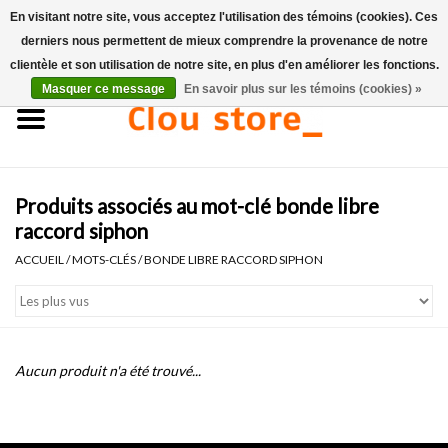
En visitant notre site, vous acceptez l'utilisation des témoins (cookies). Ces
derniers nous permettent de mieux comprendre la provenance de notre
0 Articles - €0,00
clientèle et son utilisation de notre site, en plus d'en améliorer les fonctions.
Masquer ce message
En savoir plus sur les témoins (cookies) »
Accueil
Lavabos
Produits associés au mot-clé bonde libre
Ensembles de lave-mains
raccord siphon
ACCUEIL
/
MOTS-CLÉS
/
BONDE LIBRE RACCORD SIPHON
Lave-mains
Toilettes
Aucun produit n'a été trouvé...
Robinets & vidanges
Meubles