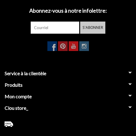
Abonnez-vous à notre infolettre:
Miroirs
S'ABONNER
Accessoires de salle de bain
pièce de rechange
Marques
Service à la clientèle
Produits
Mon compte
Clou store_