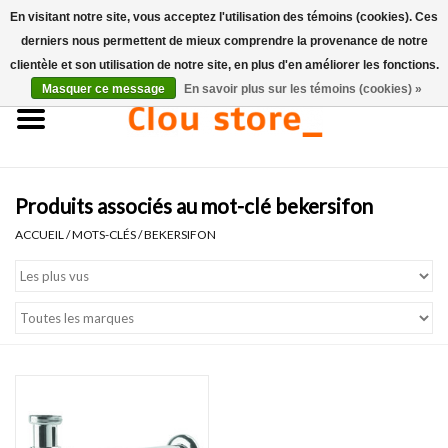
En visitant notre site, vous acceptez l'utilisation des témoins (cookies). Ces
derniers nous permettent de mieux comprendre la provenance de notre
0 Articles - €0,00
clientèle et son utilisation de notre site, en plus d'en améliorer les fonctions.
Masquer ce message
En savoir plus sur les témoins (cookies) »
Accueil
Lavabos
Produits associés au mot-clé bekersifon
Ensembles de lave-mains
ACCUEIL
/
MOTS-CLÉS
/
BEKERSIFON
Lave-mains
Toilettes
Robinets & vidanges
Meubles