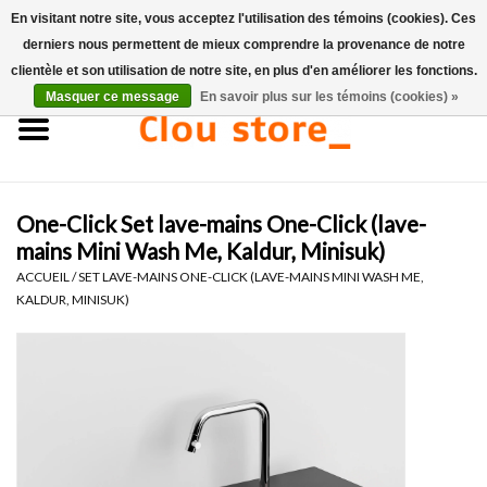
En visitant notre site, vous acceptez l'utilisation des témoins (cookies). Ces
derniers nous permettent de mieux comprendre la provenance de notre
0 Articles - €0,00
clientèle et son utilisation de notre site, en plus d'en améliorer les fonctions.
Masquer ce message
En savoir plus sur les témoins (cookies) »
Accueil
Lavabos
One-Click Set lave-mains One-Click (lave-
Ensembles de lave-mains
mains Mini Wash Me, Kaldur, Minisuk)
ACCUEIL
/
SET LAVE-MAINS ONE-CLICK (LAVE-MAINS MINI WASH ME,
Lave-mains
KALDUR, MINISUK)
Toilettes
Robinets & vidanges
Meubles