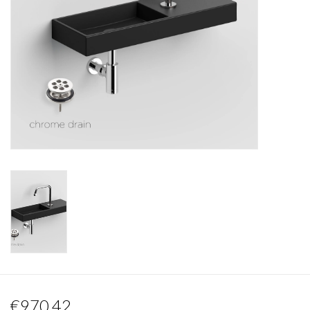
Miroirs
Accessoires de salle de bain
pièce de rechange
Marques
€970,42