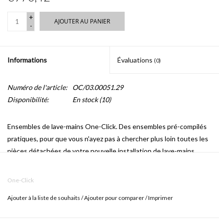
+
AJOUTER AU PANIER
-
Informations
Évaluations
(0)
Numéro de l'article:
OC/03.00051.29
Disponibilité:
En stock
(10)
Ensembles de lave-mains One-Click.
Des ensembles pré-compilés
pratiques, pour que vous n'ayez pas à chercher plus loin toutes les
pièces détachées de votre nouvelle installation de lave-mains.
OC/03.00051.29
contient:
One-Click
CL/03.12240 (lave-mains)
Ajouter à la liste de souhaits
/
Ajouter pour comparer
/
Imprimer
CL/06.05.003.29.R (robinet)
CL/06.51020.40 (bonde libre)