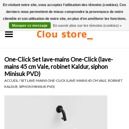
En visitant notre site, vous acceptez l'utilisation des témoins (cookies). Ces
derniers nous permettent de mieux comprendre la provenance de notre
0 Articles - €0,00
clientèle et son utilisation de notre site, en plus d'en améliorer les fonctions.
Masquer ce message
En savoir plus sur les témoins (cookies) »
Accueil
Lavabos
One-Click Set lave-mains One-Click (lave-
Ensembles de lave-mains
mains 45 cm Vale, robinet Kaldur, siphon
Minisuk PVD)
Lave-mains
ACCUEIL
/
SET LAVE-MAINS ONE-CLICK (LAVE-MAINS 45 CM VALE, ROBINET
KALDUR, SIPHON MINISUK PVD)
Toilettes
Robinets & vidanges
Meubles