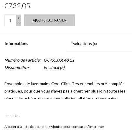
€732,05
+
AJOUTER AU PANIER
-
Informations
Évaluations
(0)
Numéro de l'article:
OC/03.00048.21
Disponibilité:
En stock
(6)
Ensembles de lave-mains One-Click.
Des ensembles pré-compilés
pratiques, pour que vous n'ayez pas à chercher plus loin toutes les
pièces détachées de votre nouvelle installation de lave-mains.
OC/03.00048.21
contient:
One-Click
CL/03.02162.L (lave-mains)
Ajouter à la liste de souhaits
/
Ajouter pour comparer
/
Imprimer
CL/06.05.001.21 (robinet)