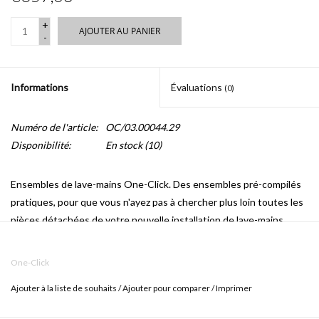
+
AJOUTER AU PANIER
-
Informations
Évaluations
(0)
Numéro de l'article:
OC/03.00044.29
Disponibilité:
En stock
(10)
Ensembles de lave-mains One-Click.
Des ensembles pré-compilés
pratiques, pour que vous n'ayez pas à chercher plus loin toutes les
pièces détachées de votre nouvelle installation de lave-mains.
OC/03.00044.29
contient:
One-Click
IB/04.01140 (toilette)
Ajouter à la liste de souhaits
/
Ajouter pour comparer
/
Imprimer
IB/03.03097 (set lave-mains)