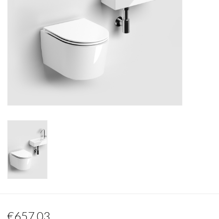
Miroirs
Accessoires de salle de bain
pièce de rechange
Marques
€657,03