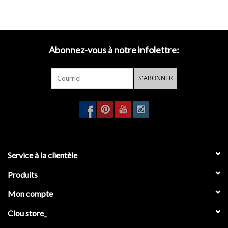
Attention ! Ensemble de lave-mains InBe 3
est uniquement
disponible aux Pays-Bas.
Abonnez-vous à notre infolettre:
S'ABONNER
Service à la clientèle
Produits
Mon compte
Clou store_