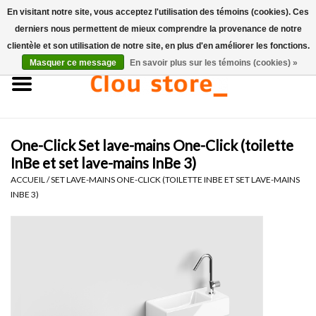
En visitant notre site, vous acceptez l'utilisation des témoins (cookies). Ces
derniers nous permettent de mieux comprendre la provenance de notre
0 Articles - €0,00
clientèle et son utilisation de notre site, en plus d'en améliorer les fonctions.
Masquer ce message
En savoir plus sur les témoins (cookies) »
Accueil
Lavabos
One-Click Set lave-mains One-Click (toilette
Ensembles de lave-mains
InBe et set lave-mains InBe 3)
ACCUEIL
/
SET LAVE-MAINS ONE-CLICK (TOILETTE INBE ET SET LAVE-MAINS
Lave-mains
INBE 3)
Toilettes
Robinets & vidanges
Meubles