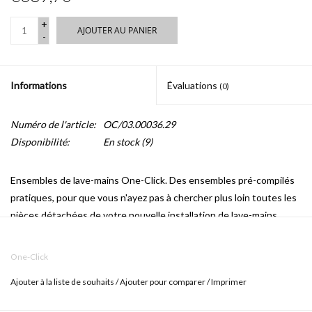
+
AJOUTER AU PANIER
-
Informations
Évaluations
(0)
Numéro de l'article:
OC/03.00036.29
Disponibilité:
En stock
(9)
Ensembles de lave-mains One-Click.
Des ensembles pré-compilés
pratiques, pour que vous n'ayez pas à chercher plus loin toutes les
pièces détachées de votre nouvelle installation de lave-mains.
OC/03.00036.29
contient:
One-Click
CL/03.03430.01 (lave-mains avec bonde libre)
Ajouter à la liste de souhaits
/
Ajouter pour comparer
/
Imprimer
CL/06.03.001.29.L (robinet)
CL/06.53011.29 (siphon)