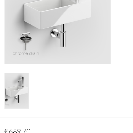
Miroirs
Accessoires de salle de bain
pièce de rechange
Marques
€689,70