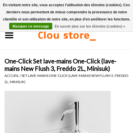
En visitant notre site, vous acceptez l'utilisation des témoins (cookies). Ces
derniers nous permettent de mieux comprendre la provenance de notre
0 Articles - €0,00
clientèle et son utilisation de notre site, en plus d'en améliorer les fonctions.
Masquer ce message
En savoir plus sur les témoins (cookies) »
Accueil
Lavabos
One-Click Set lave-mains One-Click (lave-
Ensembles de lave-mains
mains New Flush 3, Freddo 2L, Minisuk)
ACCUEIL
/
SET LAVE-MAINS ONE-CLICK (LAVE-MAINS NEW FLUSH 3, FREDDO
Lave-mains
2L, MINISUK)
Toilettes
Robinets & vidanges
Meubles