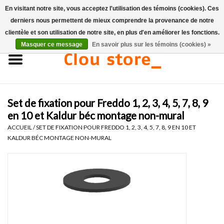
En visitant notre site, vous acceptez l'utilisation des témoins (cookies). Ces
derniers nous permettent de mieux comprendre la provenance de notre
0 Articles - €0,00
clientèle et son utilisation de notre site, en plus d'en améliorer les fonctions.
Masquer ce message
En savoir plus sur les témoins (cookies) »
Accueil
Lavabos
Set de fixation pour Freddo 1, 2, 3, 4, 5, 7, 8, 9
Ensembles de lave-mains
en 10 et Kaldur béc montage non-mural
ACCUEIL
/
SET DE FIXATION POUR FREDDO 1, 2, 3, 4, 5, 7, 8, 9 EN 10 ET
Lave-mains
KALDUR BÉC MONTAGE NON-MURAL
Toilettes
Robinets & vidanges
Meubles