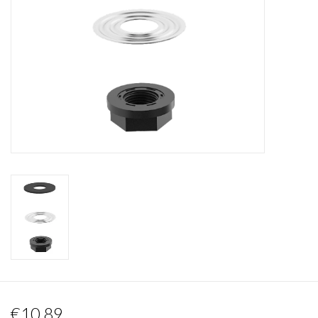
Miroirs
Accessoires de salle de bain
pièce de rechange
Marques
€10,89