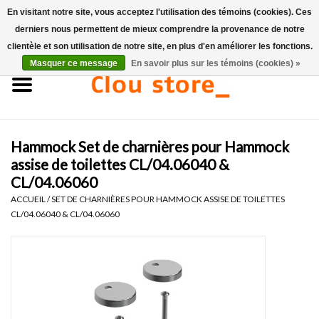
En visitant notre site, vous acceptez l'utilisation des témoins (cookies). Ces
derniers nous permettent de mieux comprendre la provenance de notre
0 Articles - €0,00
clientèle et son utilisation de notre site, en plus d'en améliorer les fonctions.
Masquer ce message
En savoir plus sur les témoins (cookies) »
Accueil
Lavabos
Hammock Set de charnières pour Hammock
Ensembles de lave-mains
assise de toilettes CL/04.06040 &
CL/04.06060
Lave-mains
ACCUEIL
/
SET DE CHARNIÈRES POUR HAMMOCK ASSISE DE TOILETTES
CL/04.06040 & CL/04.06060
Toilettes
Robinets & vidanges
Meubles