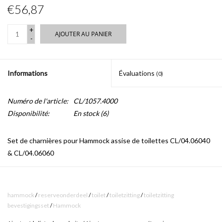
€56,87
+
AJOUTER AU PANIER
-
Informations
Évaluations
(0)
Numéro de l'article:
CL/1057.4000
Disponibilité:
En stock
(6)
Set de charnières pour Hammock assise de toilettes CL/04.06040
& CL/04.06060
hammock
/
reserveonderdeel
/
toilet
/
toiletzitting
/
toiletzitting
bevestigingsset
/
Hammock