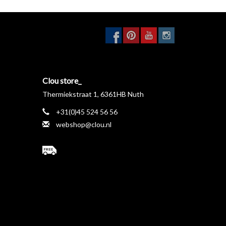
Clou store_
Thermiekstraat 1, 6361HB Nuth
+31(0)45 524 56 56
webshop@clou.nl