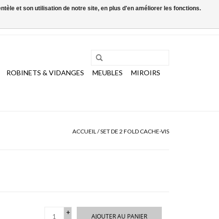
le et son utilisation de notre site, en plus d'en améliorer les fonctions.
0 Articles - €0,00
Mon compte / S'inscrire
ROBINETS & VIDANGES
MEUBLES
MIROIRS
ACCUEIL
/
SET DE 2 FOLD CACHE-VIS
+
AJOUTER AU PANIER