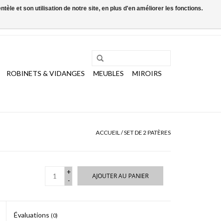
le et son utilisation de notre site, en plus d'en améliorer les fonctions.
0 Articles - €0,00
Mon compte / S'inscrire
ROBINETS & VIDANGES
MEUBLES
MIROIRS
ACCUEIL
/
SET DE 2 PATÈRES
+
AJOUTER AU PANIER
-
Évaluations
(0)