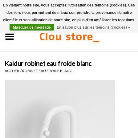
En visitant notre site, vous acceptez l'utilisation des témoins (cookies). Ces
derniers nous permettent de mieux comprendre la provenance de notre
0 Articles - €0,00
clientèle et son utilisation de notre site, en plus d'en améliorer les fonctions.
Masquer ce message
En savoir plus sur les témoins (cookies) »
Accueil
Lavabos
Kaldur robinet eau froide blanc
Ensembles de lave-mains
ACCUEIL
/
ROBINET EAU FROIDE BLANC
Lave-mains
Toilettes
Robinets & vidanges
Meubles