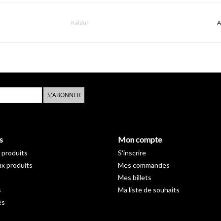
Kaldur
A
S'ABONNER
s
Mon compte
 produits
S'inscrire
x produits
Mes commandes
Mes billets
s
Ma liste de souhaits
és