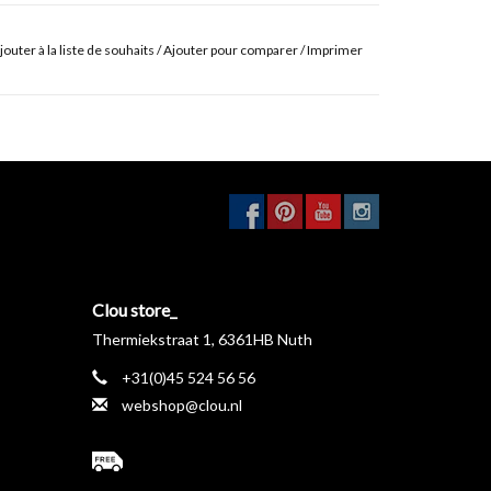
jouter à la liste de souhaits
/
Ajouter pour comparer
/
Imprimer
Clou store_
Thermiekstraat 1, 6361HB Nuth
+31(0)45 524 56 56
webshop@clou.nl