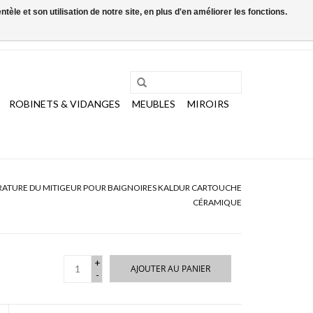
le et son utilisation de notre site, en plus d'en améliorer les fonctions.
0 Articles - €0,00
Mon compte / S'inscrire
ROBINETS & VIDANGES
MEUBLES
MIROIRS
RATURE DU MITIGEUR POUR BAIGNOIRES KALDUR CARTOUCHE
CÉRAMIQUE
+
AJOUTER AU PANIER
-