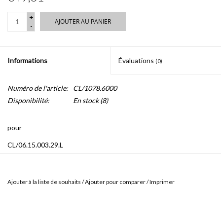
+
AJOUTER AU PANIER
-
Informations
Évaluations
(0)
Numéro de l'article:
CL/1078.6000
Disponibilité:
En stock
(8)
pour
CL/06.15.003.29.L
CL/06.15.003.29.R
Ajouter à la liste de souhaits
/
Ajouter pour comparer
/
Imprimer