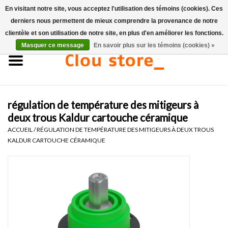
En visitant notre site, vous acceptez l'utilisation des témoins (cookies). Ces
derniers nous permettent de mieux comprendre la provenance de notre
0 Articles - €0,00
clientèle et son utilisation de notre site, en plus d'en améliorer les fonctions.
Masquer ce message
En savoir plus sur les témoins (cookies) »
Accueil
Lavabos
régulation de température des mitigeurs à
Ensembles de lave-mains
deux trous Kaldur cartouche céramique
ACCUEIL
/
RÉGULATION DE TEMPÉRATURE DES MITIGEURS À DEUX TROUS
Lave-mains
KALDUR CARTOUCHE CÉRAMIQUE
Toilettes
Robinets & vidanges
Meubles