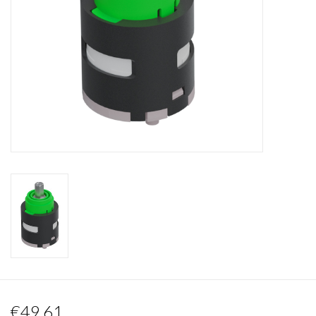
Miroirs
Accessoires de salle de bain
pièce de rechange
Marques
€49,61