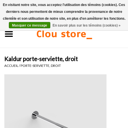
En visitant notre site, vous acceptez l'utilisation des témoins (cookies). Ces
derniers nous permettent de mieux comprendre la provenance de notre
0 Articles - €0,00
clientèle et son utilisation de notre site, en plus d'en améliorer les fonctions.
Masquer ce message
En savoir plus sur les témoins (cookies) »
Accueil
Lavabos
Kaldur porte-serviette, droit
Ensembles de lave-mains
ACCUEIL
/
PORTE-SERVIETTE, DROIT
Lave-mains
Toilettes
Robinets & vidanges
Meubles