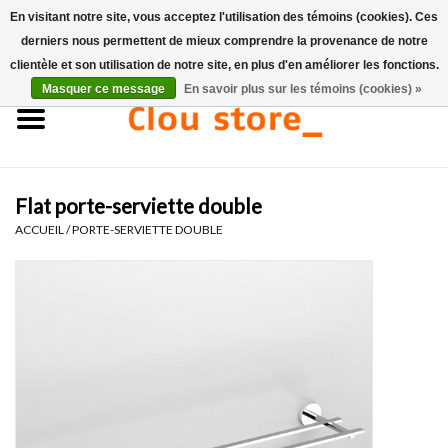
En visitant notre site, vous acceptez l'utilisation des témoins (cookies). Ces
derniers nous permettent de mieux comprendre la provenance de notre
0 Articles - €0,00
clientèle et son utilisation de notre site, en plus d'en améliorer les fonctions.
Masquer ce message
En savoir plus sur les témoins (cookies) »
Accueil
Lavabos
Flat porte-serviette double
Ensembles de lave-mains
ACCUEIL
/
PORTE-SERVIETTE DOUBLE
Lave-mains
Toilettes
Robinets & vidanges
Meubles