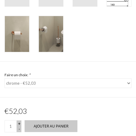
Faire un choix:
*
€52,03
+
AJOUTER AU PANIER
-