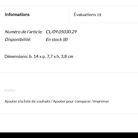
Informations
Évaluations
(0)
Numéro de l'article:
CL/09.05030.29
Disponibilité:
En stock
(8)
Dimensions: b. 14 x p. 7,7 x h. 3,8 cm
Accessoires Kaldur disponible en : blanc mat, noir mat, chrome,
inox brossé, PVD or brossé, PVD bronze brossé, PVD canon de
Kaldur
fusil brossé. La série peut être parfaitement combinée avec les
robinets eau froide et de mitigeurs Kaldur.
Ajouter à la liste de souhaits
/
Ajouter pour comparer
/
Imprimer
La série se compose de :
- porte-rouleau, L-forme, sans couvercle
- porte-rouleau, droit, sans couvercle