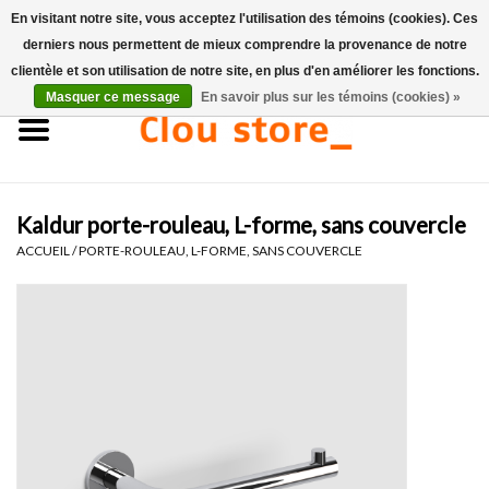
En visitant notre site, vous acceptez l'utilisation des témoins (cookies). Ces
derniers nous permettent de mieux comprendre la provenance de notre
0 Articles - €0,00
clientèle et son utilisation de notre site, en plus d'en améliorer les fonctions.
Masquer ce message
En savoir plus sur les témoins (cookies) »
Accueil
Lavabos
Kaldur porte-rouleau, L-forme, sans couvercle
Ensembles de lave-mains
ACCUEIL
/
PORTE-ROULEAU, L-FORME, SANS COUVERCLE
Lave-mains
Toilettes
Robinets & vidanges
Meubles