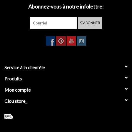
Abonnez-vous à notre infolettre:
- porte rouleau réserve pour 3 rouleaux
- porte-balai à suspendre
- porte-serviette 45 cm
S'ABONNER
- porte-serviette 60 cm
- porte-serviette, recht
- patère simple
Service à la clientèle
Produits
Mon compte
Clou store_