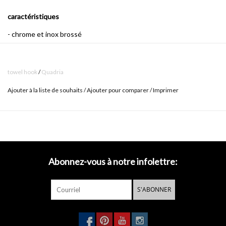
caractéristiques
- chrome et inox brossé
- set de montage inclus
towel hook
/
Quadria
Ajouter à la liste de souhaits
/
Ajouter pour comparer
/
Imprimer
Les accessoires de salle de bains Quadria sont les accessoires
rectangulaires les plus élégants qui existent pour la salle de bains.
En combinant des profils parfaitement carrés et des formes
rectangulaires, un design équilibré est créé.
Le chrome poli
renforce cette conception puissante avec ses reflets durs et
droits.
En combinant occasionnellement un accent en acier
Abonnez-vous à notre infolettre:
inoxydable brossé ou de verre avec le chrome la série obtient le
caractère réel.
S'ABONNER
installation facile