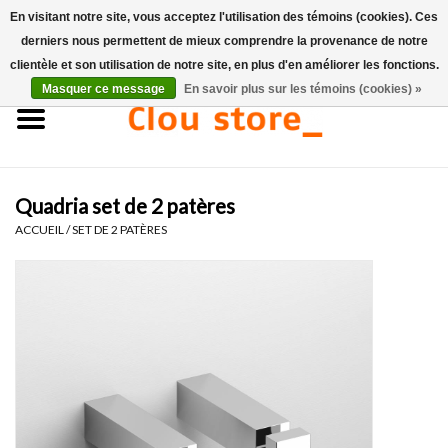
En visitant notre site, vous acceptez l'utilisation des témoins (cookies). Ces
derniers nous permettent de mieux comprendre la provenance de notre
0 Articles - €0,00
clientèle et son utilisation de notre site, en plus d'en améliorer les fonctions.
Masquer ce message
En savoir plus sur les témoins (cookies) »
Accueil
Lavabos
Quadria set de 2 patères
Ensembles de lave-mains
ACCUEIL
/
SET DE 2 PATÈRES
Lave-mains
Toilettes
Robinets & vidanges
Meubles