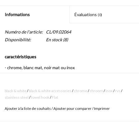
Informations
Évaluations
(0)
Numéro de l'article:
CL/09.02064
Disponibilité:
En stock
(8)
caractéristiques
- chrome, blanc mat, noir mat ou inox
- set de montage inclus
black & white
/
black & white accessories
/
chrome
/
chroom
/
inox
/
rvs
/
stainless steel
/
towel hook
/
Flat
Ajouter à la liste de souhaits
/
Ajouter pour comparer
/
Imprimer