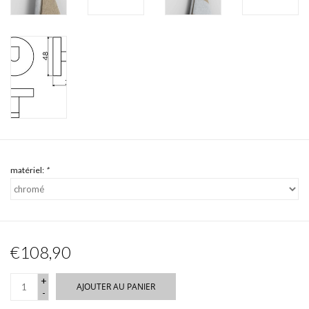
matériel:
*
€108,90
+
AJOUTER AU PANIER
-