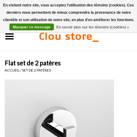
En visitant notre site, vous acceptez l'utilisation des témoins (cookies). Ces
derniers nous permettent de mieux comprendre la provenance de notre
0 Articles - €0,00
clientèle et son utilisation de notre site, en plus d'en améliorer les fonctions.
Masquer ce message
En savoir plus sur les témoins (cookies) »
Accueil
Lavabos
Flat set de 2 patères
Ensembles de lave-mains
ACCUEIL
/
SET DE 2 PATÈRES
Lave-mains
Toilettes
Robinets & vidanges
Meubles