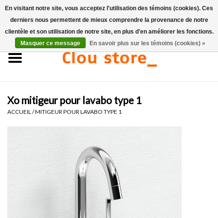
En visitant notre site, vous acceptez l'utilisation des témoins (cookies). Ces
derniers nous permettent de mieux comprendre la provenance de notre
0 Articles - €0,00
clientèle et son utilisation de notre site, en plus d'en améliorer les fonctions.
Masquer ce message
En savoir plus sur les témoins (cookies) »
Accueil
Lavabos
Xo mitigeur pour lavabo type 1
Ensembles de lave-mains
ACCUEIL
/
MITIGEUR POUR LAVABO TYPE 1
Lave-mains
Toilettes
Robinets & vidanges
Meubles