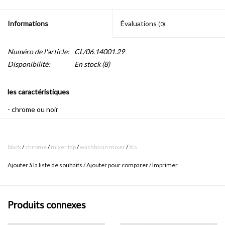
Informations
Évaluations
(0)
Numéro de l'article:
CL/06.14001.29
Disponibilité:
En stock
(8)
les caractéristiques
- chrome ou noir
- levier sur le côté gauche ou droite
- bec amovible 360º
black
/
chrome
/
mixer tap
/
washbasin mixer
/
Xo
- tuyaux flexibles inclus
Ajouter à la liste de souhaits
/
Ajouter pour comparer
/
Imprimer
- connection standard pour robinets d'équerre (3/8 ")
- télécharger le
dessin technique
Produits connexes
- télécharger les
instructions de montage