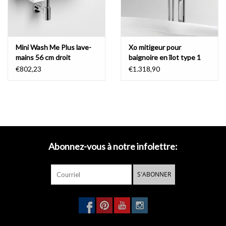
mitigeur de baignoire.
Cela offre beaucoup de liberté de
conception et d'innombrables possibilités.
Le mitigeur de lavabo type 1 a une forme simple, propre et ronde.
Mini Wash Me Plus lave-
Xo mitigeur pour
Le bec pivote de 360º et la poignée peut être positionnée à gauche
mains 56 cm droit
baignoire en îlot type 1
ou à droite.
Pour cette raison, vous avez encore plus de liberté
€802,23
€1.318,90
dans la conception de la salle de bain.
indication subtile chaud et froid
Une indication chaud et froid est très subtile sur le côté du levier.
Une fine "H" et "C" sont au moyen de la gravure au laser brûlée
Abonnez-vous à notre infolettre:
dans le chrome.
Cette gravure est brun foncé et très subtilement
visible.
S'ABONNER
certifié belgaqua
Tous les robinets de Clou sont approuvés par Belgaqua.
La