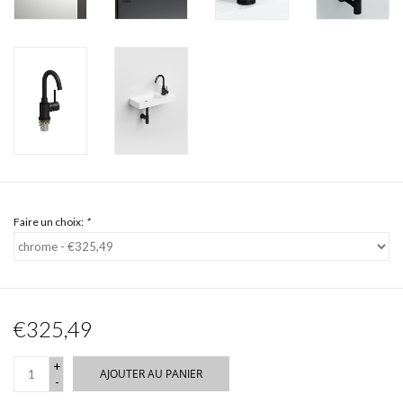
Faire un choix:
*
€325,49
+
AJOUTER AU PANIER
-