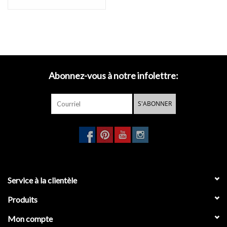
Que mince peut un mitigeur de baignoire être?
Comme avec les
autres robinets dans la série de Kaldur il est tout
de la forme pure
.
Abonnez-vous à notre infolettre:
Un intérieur ingénieux permet de rendre la baignoire et la
douchette Kaldur extrêmement minces et compactes.
Une
S'ABONNER
conception intelligente qui reste étonnamment mince de la tête
aux pieds.
La douchette Kaldur (non incluse) est visuellement
austère au sommet du corps placé de manière naturelle.
De là
s'élève le bec mince.
Il présente un design élégant qui complète
parfaitement les formes claires et lisses des baignoires.
Service à la clientèle
contrôle total sur l'eau
Produits
Le fonctionnement du mitigeur de baignoire Kaldur est, tout
Mon compte
comme le design, un peu différent.
Le levier libre sur le corps ajuste