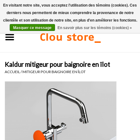
En visitant notre site, vous acceptez l'utilisation des témoins (cookies). Ces
derniers nous permettent de mieux comprendre la provenance de notre
0 Articles - €0,00
clientèle et son utilisation de notre site, en plus d'en améliorer les fonctions.
Masquer ce message
En savoir plus sur les témoins (cookies) »
Accueil
Lavabos
Kaldur mitigeur pour baignoire en îlot
Ensembles de lave-mains
ACCUEIL
/
MITIGEUR POUR BAIGNOIRE EN ÎLOT
Lave-mains
Toilettes
Robinets & vidanges
Meubles