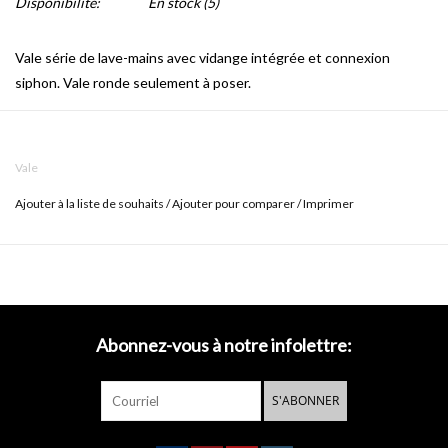
Disponibilité:
En stock
(5)
Vale série de lave-mains avec vidange intégrée et connexion
siphon. Vale ronde seulement à poser.
Disponible en céramique gris mat, moutarde mat, sable Italien mat,
bleu mat, rose mat, vert pin mat.
Vale
Ajouter à la liste de souhaits
/
Ajouter pour comparer
/
Imprimer
Abonnez-vous à notre infolettre:
S'ABONNER