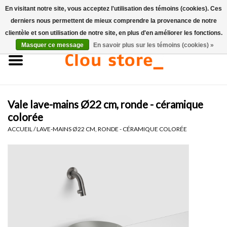
En visitant notre site, vous acceptez l'utilisation des témoins (cookies). Ces
derniers nous permettent de mieux comprendre la provenance de notre
0 Articles - €0,00
clientèle et son utilisation de notre site, en plus d'en améliorer les fonctions.
Masquer ce message
En savoir plus sur les témoins (cookies) »
Accueil
Lavabos
Vale lave-mains Ø22 cm, ronde - céramique
Ensembles de lave-mains
colorée
ACCUEIL
/
LAVE-MAINS Ø22 CM, RONDE - CÉRAMIQUE COLORÉE
Lave-mains
Toilettes
Robinets & vidanges
Meubles