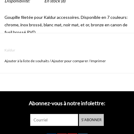
Disponibilité:
En stock
(8)
Goupille filetée pour Kaldur accessoires. Disponible en 7 couleurs:
chrome, inox brossé, blanc mat, noir mat, et or, bronze en canon de
fusil brossé PVD.
Kaldur
Ajouter à la liste de souhaits
/
Ajouter pour comparer
/
Imprimer
Abonnez-vous à notre infolettre:
S'ABONNER