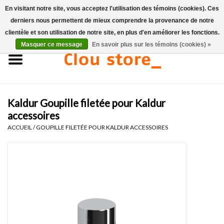
En visitant notre site, vous acceptez l'utilisation des témoins (cookies). Ces
derniers nous permettent de mieux comprendre la provenance de notre
0 Articles - €0,00
clientèle et son utilisation de notre site, en plus d'en améliorer les fonctions.
Masquer ce message
En savoir plus sur les témoins (cookies) »
Accueil
Lavabos
Kaldur Goupille filetée pour Kaldur
Ensembles de lave-mains
accessoires
ACCUEIL
/
GOUPILLE FILETÉE POUR KALDUR ACCESSOIRES
Lave-mains
Toilettes
Robinets & vidanges
Meubles