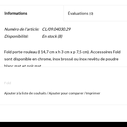
Informations
Évaluations
(0)
Numéro de l'article:
CL/09.04030.29
Disponibilité:
En stock
(8)
Fold porte-rouleau (l 14,7 cm x h 3 cm x p 7,5 cm). Accessoires Fold
sont disponible en chrome, inox brossé ou inox revêtu de poudre
blanc mat et noir mat.
Fold
Ajouter à la liste de souhaits
/
Ajouter pour comparer
/
Imprimer