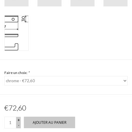
Faire un choix:
*
€72,60
+
AJOUTER AU PANIER
-