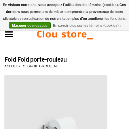
En visitant notre site, vous acceptez l'utilisation des témoins (cookies). Ces
derniers nous permettent de mieux comprendre la provenance de notre
0 Articles - €0,00
clientèle et son utilisation de notre site, en plus d'en améliorer les fonctions.
Masquer ce message
En savoir plus sur les témoins (cookies) »
Accueil
Lavabos
Fold Fold porte-rouleau
Ensembles de lave-mains
ACCUEIL
/
FOLD PORTE-ROULEAU
Lave-mains
Toilettes
Robinets & vidanges
Meubles