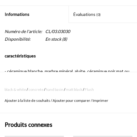
Informations
Évaluations
(0)
Numéro de l'article:
CL/03.03030
Disponibilité:
En stock
(8)
caractéristiques
- céramique blanche, marbre minéral, aluite, céramique noir mat ou
céramique blanc mat
- y compris système de vidange, chrome
black & white
/
concrete
/
hand basin
/
matt black
/
Flush
- système de vidange à écoulement réglable
Ajouter à la liste de souhaits
/
Ajouter pour comparer
/
Imprimer
- connexion pour siphon à la norme (1 1/4 ")
- fixation comprise
Produits connexes
- siphon non inclus