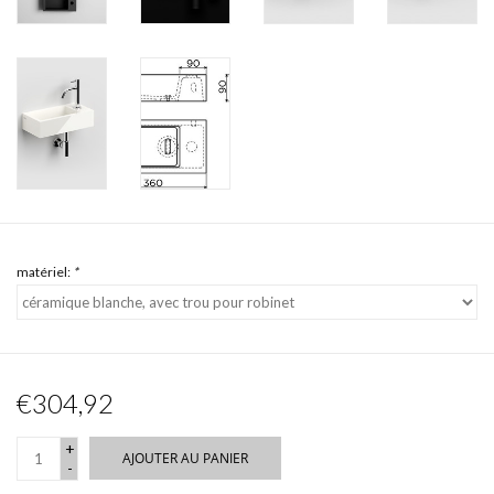
matériel:
*
€304,92
+
AJOUTER AU PANIER
-