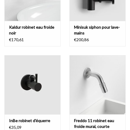
est très facile à entretenir. La
céramique noire mate
donne à votre
toilette un accent fort et contemporain. Le lave-mains Flush 3
peut, bien sûr, être également obtenu dans le modieuse marbre
Kaldur robinet eau froide
Minisuk siphon pour lave-
minéral et aluite.
Le
marbre minéral
est un matériau composite
noir
mains
blanc brillant qui combine la facilité d'entretien de la céramique
€170,61
€200,86
avec un design lisse et angles droits.
Aluite
est un matériau
composite blanc mat et présente une forme très élégante avec
une délicieuse touche veloutée.
siphon spécial pour lave-mains
Clou a conçu un siphon spécial Minisuk pour lave-mains Flush, dans
une plus petite taille afin de renforcer la nature compacte et de
conserver le contenu de haute conception.
La cuvette des
toilettes reste donc parfaitement équilibrée.
InBe robinet d'équerre
Freddo 11 robinet eau
froide mural, courte
€35,09