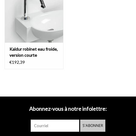
- télécharger le
dessin technique
- télécharger les
instructions de montage
- télécharger les
instructions d'entretien
Kaldur robinet eau froide,
version courte
€192,39
Abonnez-vous à notre infolettre:
S'ABONNER