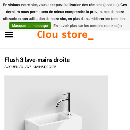
En visitant notre site, vous acceptez l'utilisation des témoins (cookies). Ces
derniers nous permettent de mieux comprendre la provenance de notre
0 Articles - €0,00
clientèle et son utilisation de notre site, en plus d'en améliorer les fonctions.
Masquer ce message
En savoir plus sur les témoins (cookies) »
Accueil
Lavabos
Flush 3 lave-mains droite
Ensembles de lave-mains
ACCUEIL
/
3 LAVE-MAINS DROITE
Lave-mains
Toilettes
Robinets & vidanges
Meubles