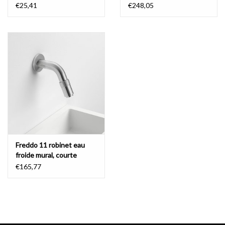
New Flush
€25,41
€248,05
- télécharger les
instructions de montage
- télécharger les
instructions d'entretien
Freddo 11 robinet eau
froide mural, courte
€165,77