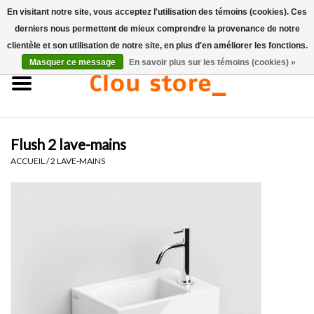
En visitant notre site, vous acceptez l'utilisation des témoins (cookies). Ces
derniers nous permettent de mieux comprendre la provenance de notre
0 Articles - €0,00
clientèle et son utilisation de notre site, en plus d'en améliorer les fonctions.
Masquer ce message
En savoir plus sur les témoins (cookies) »
Accueil
Lavabos
Flush 2 lave-mains
Ensembles de lave-mains
ACCUEIL
/
2 LAVE-MAINS
Lave-mains
Toilettes
Robinets & vidanges
Meubles