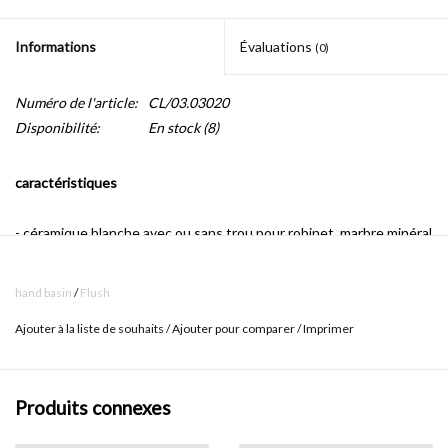
Informations
Évaluations
(0)
Numéro de l'article:
CL/03.03020
Disponibilité:
En stock
(8)
caractéristiques
- céramique blanche avec ou sans trou pour robinet, marbre minéral
et aluite avec trou pré-traité
hand basin
/
Flush
- y compris système de vidange, chrome
Ajouter à la liste de souhaits
/
Ajouter pour comparer
/
Imprimer
- système de vidange à écoulement réglable
- connexion pour siphon à la norme (1 1/4 ")
Produits connexes
- fixation comprise