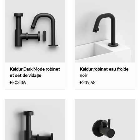
- siphon non inclus
Compact, minimaliste et parfait pour les petites toilettes.
Les lave-
mains de la série Flush de Clou sont conçus spécifiquement pour
les toilettes et entièrement alignés dans sa conception à utiliser
dans des zones de taille limitée.
La forme, la conception, la taille et
le prix sont tous en proportion.
Kaldur Dark Mode robinet
Kaldur robinet eau froide
et set de vidage
noir
siphon spécial pour lave-mains
€503,36
€239,58
Clou a conçu un siphon spécial Minisuk pour lave-mains Flush, dans
une plus petite taille afin de renforcer la nature compacte et de
conserver le contenu de haute conception.
La cuvette des
toilettes reste donc parfaitement équilibrée.