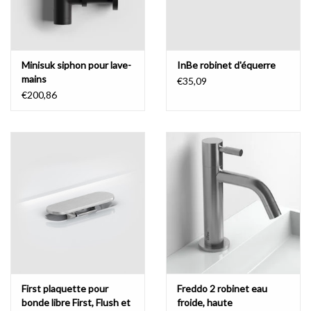
avec ou sans trou pour robinet
Les lave-mains Flush sont particulièrement agréables avec une
robinet eau froide debout.
Mais la conception est encore plus
Minisuk siphon pour lave-
InBe robinet d'équerre
mieux lorsque combiné avec un robinet mural.
Par conséquent, il
mains
€35,09
est possible de sélectionner une variante avec ou sans un trou
€200,86
pour robinet des bassins en céramique.
Les lave-mains en aluite et
marbre minéral ont un trou pour robinet prétraité, il peut être
percé comme requis si l'on souhaite utiliser un robinet d'eau froide.
contrôle de la décharge
Un système de vidange Flush spécialement conçu est inclus dans
le lavabo.
La bonde de ce vidange peut être réglé plus haut ou plus
bas afin d'optimiser l'écoulement du basin.
First plaquette pour
Freddo 2 robinet eau
bonde libre First, Flush et
froide, haute
- télécharger le
dessin technique