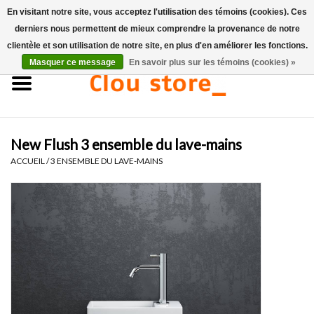
En visitant notre site, vous acceptez l'utilisation des témoins (cookies). Ces
derniers nous permettent de mieux comprendre la provenance de notre
0 Articles - €0,00
clientèle et son utilisation de notre site, en plus d'en améliorer les fonctions.
Masquer ce message
En savoir plus sur les témoins (cookies) »
Accueil
Lavabos
New Flush 3 ensemble du lave-mains
Ensembles de lave-mains
ACCUEIL
/
3 ENSEMBLE DU LAVE-MAINS
Lave-mains
Toilettes
Robinets & vidanges
Meubles