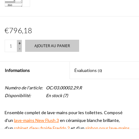
€796,18
+
AJOUTER AU PANIER
-
Informations
Évaluations
(0)
Numéro de l'article:
OC/03.00002.29.R
Disponibilité:
En stock
(7)
Ensemble complet de lave-mains pour les toilettes.
Composé
d'un
lave-mains New Flush 3
en céramique blanche brillante,
d'un
robinet d'eau froide Freddo 2
et d'un
siphon pour lave-mains
Minisuk
en chrome.