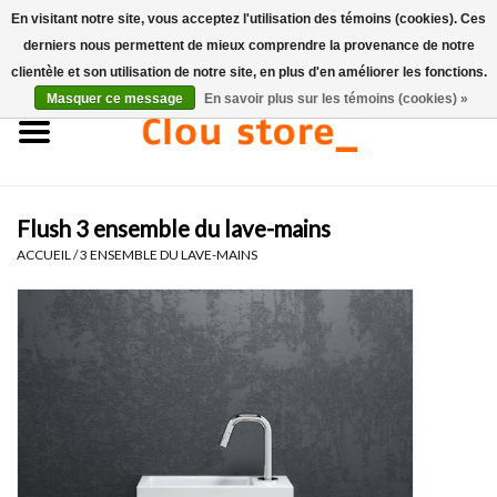
En visitant notre site, vous acceptez l'utilisation des témoins (cookies). Ces
derniers nous permettent de mieux comprendre la provenance de notre
0 Articles - €0,00
clientèle et son utilisation de notre site, en plus d'en améliorer les fonctions.
Masquer ce message
En savoir plus sur les témoins (cookies) »
Accueil
Lavabos
Flush 3 ensemble du lave-mains
Ensembles de lave-mains
ACCUEIL
/
3 ENSEMBLE DU LAVE-MAINS
Lave-mains
Toilettes
Robinets & vidanges
Meubles