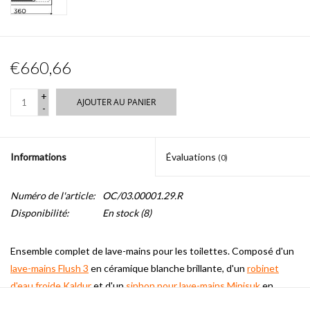
€660,66
+
AJOUTER AU PANIER
-
Informations
Évaluations
(0)
Numéro de l'article:
OC/03.00001.29.R
Disponibilité:
En stock
(8)
Ensemble complet de lave-mains pour les toilettes.
Composé d'un
lave-mains Flush 3
en céramique blanche brillante, d'un
robinet
d'eau froide Kaldur
et d'un
siphon pour lave-mains Minisuk
en
chrome.