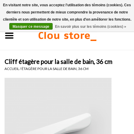
En visitant notre site, vous acceptez l'utilisation des témoins (cookies). Ces
derniers nous permettent de mieux comprendre la provenance de notre
0 Articles - €0,00
clientèle et son utilisation de notre site, en plus d'en améliorer les fonctions.
Masquer ce message
En savoir plus sur les témoins (cookies) »
Accueil
Lavabos
Cliff étagère pour la salle de bain, 36 cm
Ensembles de lave-mains
ACCUEIL
/
ÉTAGÈRE POUR LA SALLE DE BAIN, 36 CM
Lave-mains
Toilettes
Robinets & vidanges
Meubles