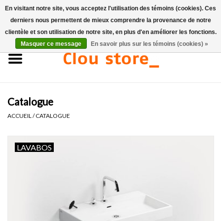
En visitant notre site, vous acceptez l'utilisation des témoins (cookies). Ces
derniers nous permettent de mieux comprendre la provenance de notre
0 Articles - €0,00
clientèle et son utilisation de notre site, en plus d'en améliorer les fonctions.
Masquer ce message
En savoir plus sur les témoins (cookies) »
Accueil
Lavabos
Catalogue
Ensembles de lave-mains
ACCUEIL
/
CATALOGUE
Lave-mains
LAVABOS
Toilettes
Robinets & vidanges
Meubles