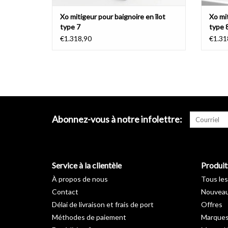
Xo mitigeur pour baignoire en îlot
Xo mit
type 7
type 
€1.318,90
€1.31
Abonnez-vous à notre infolettre:
Service à la clientèle
Produit
À propos de nous
Tous les
Contact
Nouveau
Délai de livraison et frais de port
Offres
Méthodes de paiement
Marque