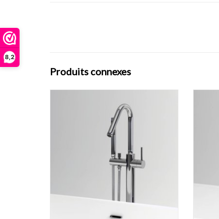
8,2
Produits connexes
Mitigeur pour baignoire en îlot Xo, type 7,
Mitige
avec bec amovible, chrome.
AJOUTER AU PANIER