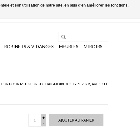
le et son utilisation de notre site, en plus d'en améliorer les fonctions.
0 Articles - €0,00
Mon compte / S'inscrire
ROBINETS & VIDANGES
MEUBLES
MIROIRS
EUR POUR MITIGEURS DE BAIGNOIRE XO TYPE 7 & 8, AVEC CLÉ
+
AJOUTER AU PANIER
-