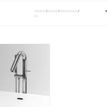
aérateur
/
perlator
/
water breaker
/
A
Xo
ur pour baignoire en îlot Xo, type 8,
avec bec amovible, chrome.
AJOUTER AU PANIER