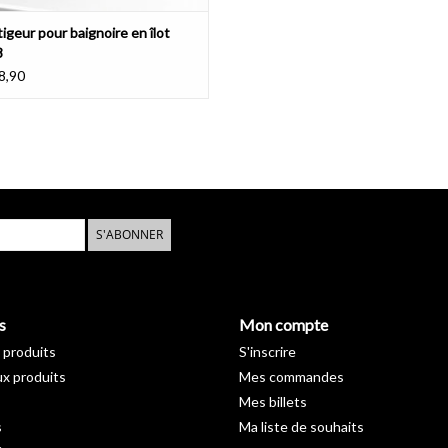
igeur pour baignoire en îlot
8
8,90
S'ABONNER
s
Mon compte
 produits
S'inscrire
x produits
Mes commandes
Mes billets
s
Ma liste de souhaits