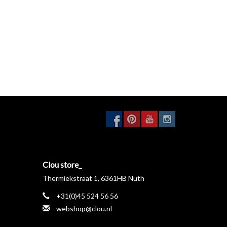
Clou store_
Thermiekstraat 1, 6361HB Nuth
+31(0)45 524 56 56
webshop@clou.nl