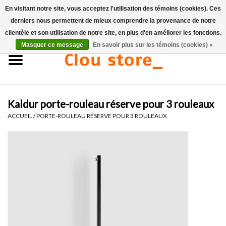
En visitant notre site, vous acceptez l'utilisation des témoins (cookies). Ces
derniers nous permettent de mieux comprendre la provenance de notre
0 Articles - €0,00
clientèle et son utilisation de notre site, en plus d'en améliorer les fonctions.
Masquer ce message
En savoir plus sur les témoins (cookies) »
Accueil
Lavabos
Kaldur porte-rouleau réserve pour 3 rouleaux
Ensembles de lave-mains
ACCUEIL
/
PORTE-ROULEAU RÉSERVE POUR 3 ROULEAUX
Lave-mains
Toilettes
Robinets & vidanges
Meubles