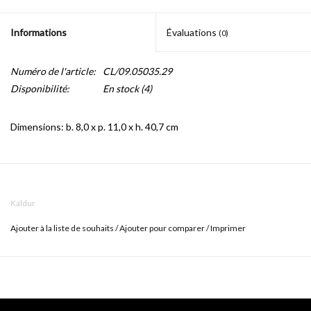
Informations
Évaluations
(0)
Numéro de l'article:
CL/09.05035.29
Disponibilité:
En stock
(4)
Dimensions: b. 8,0 x p. 11,0 x h. 40,7 cm
Accessoires Kaldur disponible en : blanc mat, noir mat, chrome,
inox brossé, PVD or brossé, PVD bronze brossé, PVD canon de
Kaldur
fusil brossé. La série peut être parfaitement combinée avec les
robinets eau froide et de mitigeurs Kaldur.
Ajouter à la liste de souhaits
/
Ajouter pour comparer
/
Imprimer
La série se compose de :
- porte-rouleau, L-forme, sans couvercle
- porte-rouleau, droit, sans couvercle