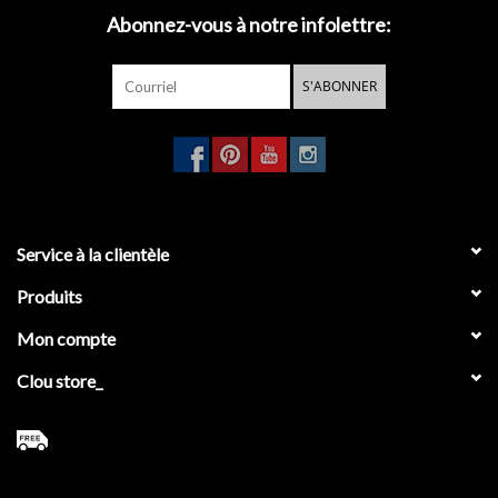
Abonnez-vous à notre infolettre:
- porte rouleau réserve pour 3 rouleaux
- porte-balai à suspendre
- porte-serviette 45 cm
S'ABONNER
- porte-serviette 60 cm
- porte-serviette, recht
- patère simple
Service à la clientèle
Produits
Mon compte
Clou store_