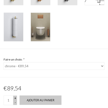
Faire un choix:
*
€89,54
+
AJOUTER AU PANIER
-