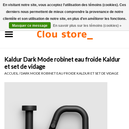
En visitant notre site, vous acceptez l'utilisation des témoins (cookies). Ces
derniers nous permettent de mieux comprendre la provenance de notre
0 Articles - €0,00
clientèle et son utilisation de notre site, en plus d'en améliorer les fonctions.
Masquer ce message
En savoir plus sur les témoins (cookies) »
Accueil
Lavabos
Kaldur Dark Mode robinet eau froide Kaldur
Ensembles de lave-mains
et set de vidage
ACCUEIL
/
DARK MODE ROBINET EAU FROIDE KALDUR ET SET DE VIDAGE
Lave-mains
Toilettes
Robinets & vidanges
Meubles