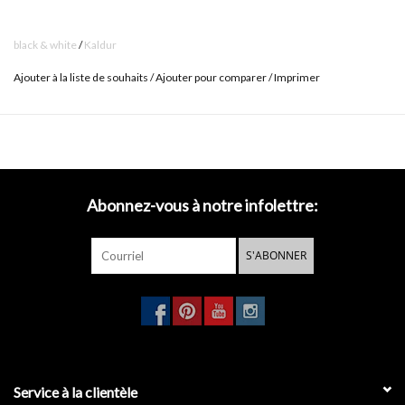
- levier sur le côté droite
black & white
/
Kaldur
- connexion standard pour tuyaux flexibles (3/8 ")
Ajouter à la liste de souhaits
/
Ajouter pour comparer
/
Imprimer
- aérateur économiseur d'eau, avec prévention du vol
Abonnez-vous à notre infolettre:
S'ABONNER
Service à la clientèle