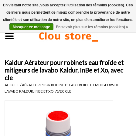
En visitant notre site, vous acceptez l'utilisation des témoins (cookies). Ces
derniers nous permettent de mieux comprendre la provenance de notre
0 Articles - €0,00
clientèle et son utilisation de notre site, en plus d'en améliorer les fonctions.
Masquer ce message
En savoir plus sur les témoins (cookies) »
Accueil
Lavabos
Kaldur Aérateur pour robinets eau froide et
Ensembles de lave-mains
mitigeurs de lavabo Kaldur, InBe et Xo, avec
cle
Lave-mains
ACCUEIL
/
AÉRATEUR POUR ROBINETS EAU FROIDE ET MITIGEURS DE
LAVABO KALDUR, INBE ET XO, AVEC CLE
Toilettes
Robinets & vidanges
Meubles