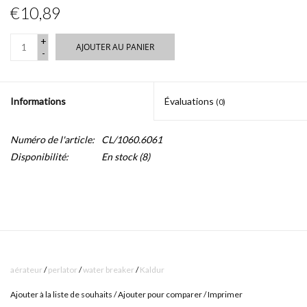
€10,89
+
AJOUTER AU PANIER
-
Informations
Évaluations
(0)
Numéro de l'article:
CL/1060.6061
Disponibilité:
En stock
(8)
aérateur
/
perlator
/
water breaker
/
Kaldur
Ajouter à la liste de souhaits
/
Ajouter pour comparer
/
Imprimer