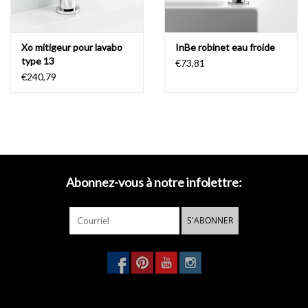
Xo mitigeur pour lavabo
InBe robinet eau froide
type 13
€73,81
€240,79
Abonnez-vous à notre infolettre:
S'ABONNER